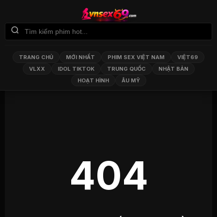
TRANG CHỦ
MỚI NHẤT
PHIM SEX VIỆT NAM
VIỆT69
VLXX
IDOL TIKTOK
TRUNG QUỐC
NHẬT BẢN
HOẠT HÌNH
ÂU MỸ
404